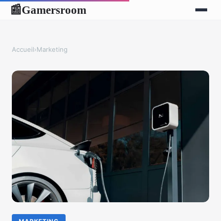
Gamersroom
📰
Accueil
›
Marketing