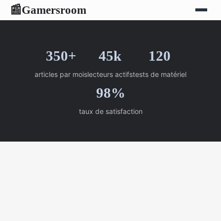
Gamersroom
📰
350+
45k
120
articles par mois
lecteurs actifs
tests de matériel
98%
taux de satisfaction