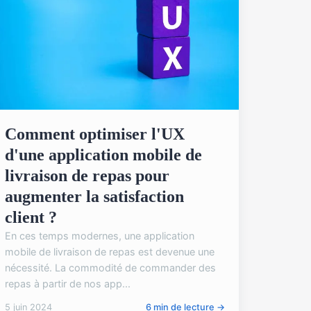
Comment optimiser l'UX
d'une application mobile de
livraison de repas pour
augmenter la satisfaction
client ?
En ces temps modernes, une application
mobile de livraison de repas est devenue une
nécessité. La commodité de commander des
repas à partir de nos app...
5 juin 2024
6 min de lecture →