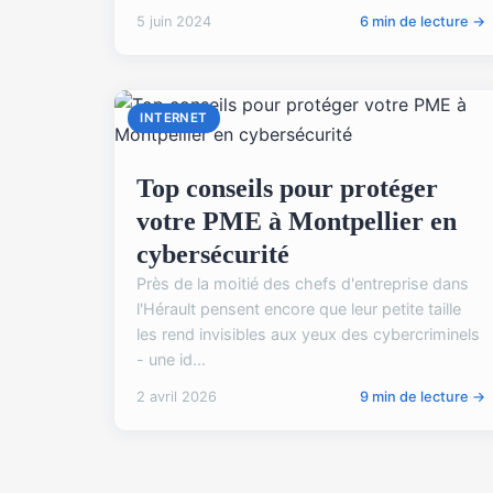
5 juin 2024
6 min de lecture →
INTERNET
Top conseils pour protéger
votre PME à Montpellier en
cybersécurité
Près de la moitié des chefs d'entreprise dans
l'Hérault pensent encore que leur petite taille
les rend invisibles aux yeux des cybercriminels
- une id...
2 avril 2026
9 min de lecture →