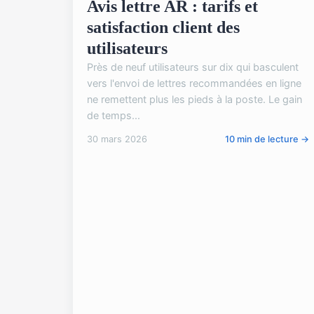
Avis lettre AR : tarifs et
satisfaction client des
utilisateurs
Près de neuf utilisateurs sur dix qui basculent
vers l'envoi de lettres recommandées en ligne
ne remettent plus les pieds à la poste. Le gain
de temps...
30 mars 2026
10 min de lecture →