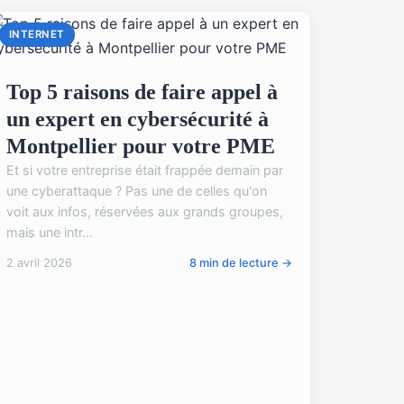
INTERNET
Top 5 raisons de faire appel à
un expert en cybersécurité à
Montpellier pour votre PME
Et si votre entreprise était frappée demain par
une cyberattaque ? Pas une de celles qu'on
voit aux infos, réservées aux grands groupes,
mais une intr...
2 avril 2026
8 min de lecture →