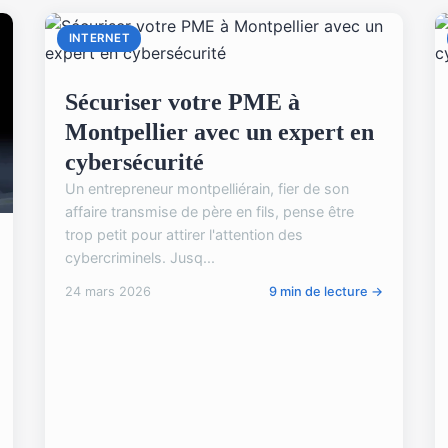
INTERNET
Sécuriser votre PME à
Montpellier avec un expert en
cybersécurité
Un entrepreneur montpelliérain, fier de son
affaire transmise de père en fils, pense être
trop petit pour attirer l'attention des
cybercriminels. Jusq...
24 mars 2026
9 min de lecture →