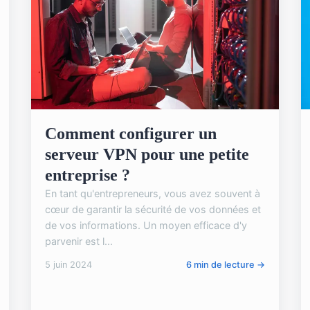
Comment configurer un
serveur VPN pour une petite
entreprise ?
En tant qu'entrepreneurs, vous avez souvent à
cœur de garantir la sécurité de vos données et
de vos informations. Un moyen efficace d'y
parvenir est l...
5 juin 2024
6 min de lecture →