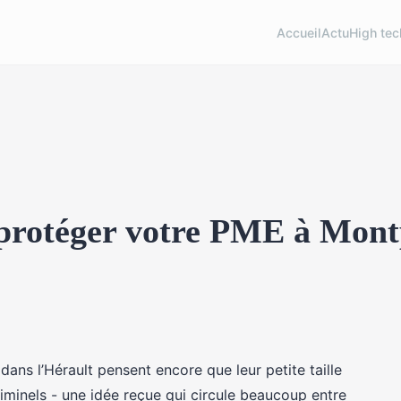
Accueil
Actu
High tec
 protéger votre PME à Montp
dans l’Hérault pensent encore que leur petite taille
riminels - une idée reçue qui circule beaucoup entre