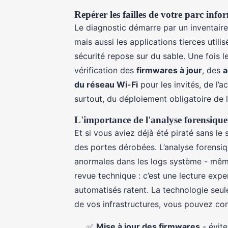
Repérer les failles de votre parc inf
Le diagnostic démarre par un inventaire
mais aussi les applications tierces utili
sécurité repose sur du sable. Une fois les
vérification des
firmwares à jour
, des
a
du réseau Wi-Fi
pour les invités, de l’a
surtout, du déploiement obligatoire de 
L'importance de l'analyse forensique
Et si vous aviez déjà été piraté sans le
des portes dérobées. L’analyse forensiq
anormales dans les logs système - même
revue technique : c’est une lecture expe
automatisés ratent. La technologie seule 
de vos infrastructures, vous pouvez co
✅
Mise à jour des firmwares
- évite