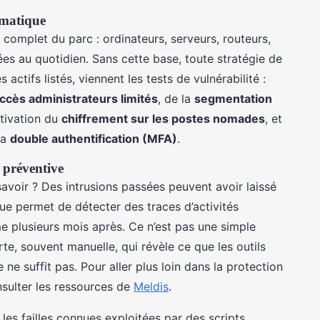
ormatique
 complet du parc : ordinateurs, serveurs, routeurs,
sées au quotidien. Sans cette base, toute stratégie de
 actifs listés, viennent les tests de vulnérabilité :
ccès administrateurs limités
, de la
segmentation
ctivation du
chiffrement sur les postes nomades
, et
la
double authentification (MFA)
.
 préventive
 savoir ? Des intrusions passées peuvent avoir laissé
ue permet de détecter des traces d’activités
 plusieurs mois après. Ce n’est pas une simple
rte, souvent manuelle, qui révèle ce que les outils
ne suffit pas. Pour aller plus loin dans la protection
nsulter les ressources de
Meldis
.
 les failles connues exploitées par des scripts