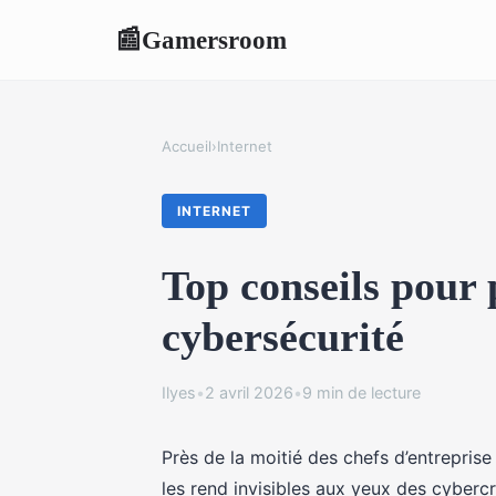
Gamersroom
📰
Accueil
›
Internet
INTERNET
Top conseils pour
cybersécurité
Ilyes
•
2 avril 2026
•
9 min de lecture
Près de la moitié des chefs d’entreprise 
les rend invisibles aux yeux des cyberc