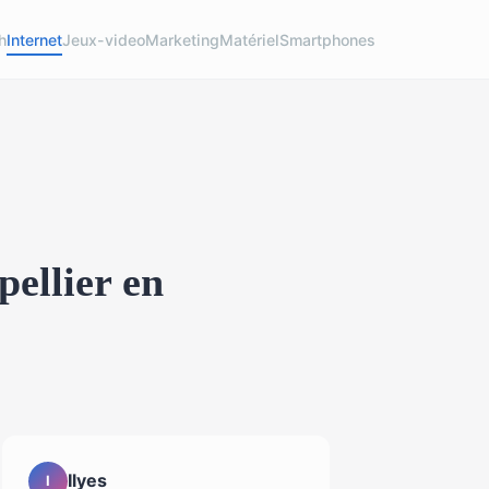
h
Internet
Jeux-video
Marketing
Matériel
Smartphones
ellier en
Ilyes
I