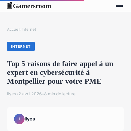
Gamersroom
📰
Accueil
›
Internet
INTERNET
Top 5 raisons de faire appel à un
expert en cybersécurité à
Montpellier pour votre PME
Ilyes
•
2 avril 2026
•
8 min de lecture
Ilyes
I