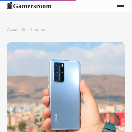
Gamersroom
📰
Accueil
›
Smartphones